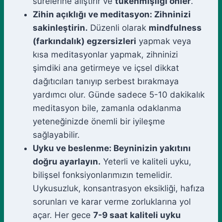
sürelerine alıştırır ve
tükenmişliği önler
.
Zihin açıklığı ve meditasyon: Zihninizi
sakinleştirin.
Düzenli olarak
mindfulness
(farkındalık) egzersizleri
yapmak veya
kısa meditasyonlar yapmak, zihninizi
şimdiki ana getirmeye ve içsel dikkat
dağıtıcıları tanıyıp serbest bırakmaya
yardımcı olur. Günde sadece 5-10 dakikalık
meditasyon bile, zamanla odaklanma
yeteneğinizde önemli bir iyileşme
sağlayabilir.
Uyku ve beslenme: Beyninizin yakıtını
doğru ayarlayın.
Yeterli ve kaliteli uyku,
bilişsel fonksiyonlarımızın temelidir.
Uykusuzluk, konsantrasyon eksikliği, hafıza
sorunları ve karar verme zorluklarına yol
açar. Her gece
7-9 saat kaliteli uyku