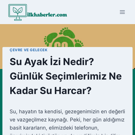
Skip
to
content
ÇEVRE VE GELECEK
Su Ayak İzi Nedir?
Günlük Seçimlerimiz Ne
Kadar Su Harcar?
Su, hayatın ta kendisi, gezegenimizin en değerli
ve vazgeçilmez kaynağı. Peki, her gün aldığımız
basit kararların, elimizdeki telefonun,